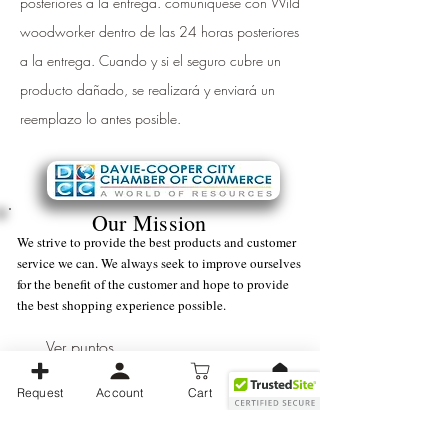
posteriores a la entrega. comuníquese con Wild
woodworker dentro de las 24 horas posteriores
a la entrega. Cuando y si el seguro cubre un
producto dañado, se realizará y enviará un
reemplazo lo antes posible.
Our Mission
We strive to provide the best products and customer
service we can. We always seek to improve ourselves
for the benefit of the customer and hope to provide
the best shopping experience possible.
Ver puntos
Request
Account
Cart
Business Operating Hours:
Monday -
Friday (9 am - 5 pm) EST