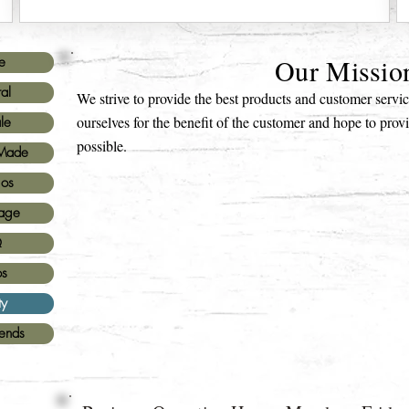
Our Missio
e
al
We strive to provide the best products and customer serv
ourselves for the benefit of the customer and hope to prov
le
possible.
Made
ios
age
Q
os
ty
iends