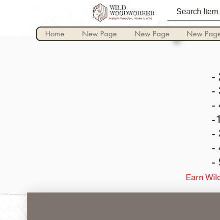
Home
New Page
New Page
New Pag
-
-
-
-
-
-
-
Earn Wild