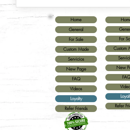
Home
Hom
Gener
General
For Sa
For Sale
Custom 
Custom Made
Servic
Servicios
New P
New Page
FA
FAQ
Víde
Vídeos
Loyal
Loyalty
Refer Fr
Refer Friends