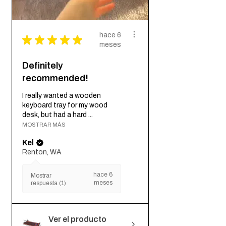
hace 6
★
★
★
★
★
meses
Definitely
recommended!
I really wanted a wooden
keyboard tray for my wood
desk, but had a hard ...
MOSTRAR MÁS
Kel
Renton, WA
hace 6
Mostrar
meses
respuesta (1)
Ver el producto