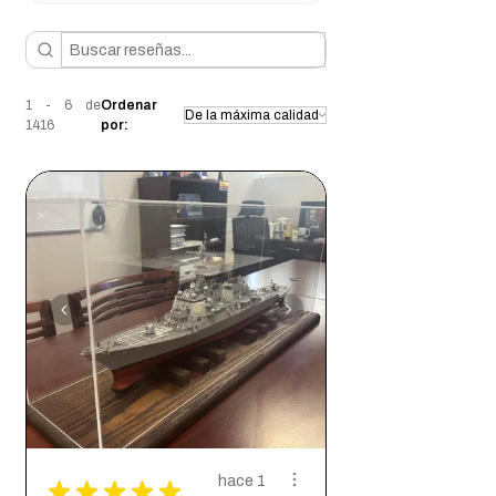
1 - 6 de
Ordenar
1416
por:
hace 1
★
★
★
★
★