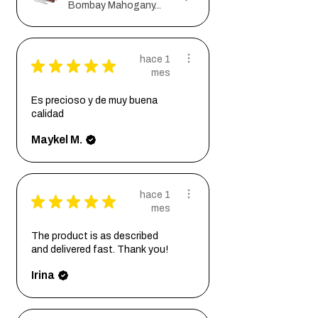
Bombay Mahogany...
hace 1
★
★
★
★
★
mes
Es precioso y de muy buena
calidad
Maykel M.
hace 1
★
★
★
★
★
mes
The product is as described
and delivered fast. Thank you!
Irina