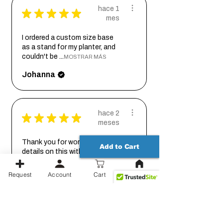
hace 1
★
★
★
★
★
mes
I ordered a custom size base
as a stand for my planter, and
couldn't be ...
MOSTRAR MÁS
Johanna
hace 2
★
★
★
★
★
meses
Thank you for working out the
Add to Cart
details on this with me so we
could get it...
MOSTRAR MÁS
Request
Account
Cart
Jessica
Mostrar más